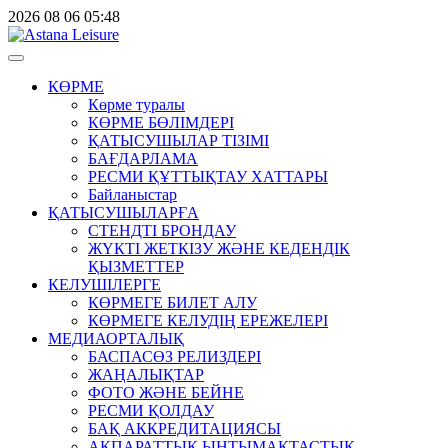
2026
08
06
05:48
КӨРМЕ
Көрме туралы
КӨРМЕ БӨЛІМДЕРІ
ҚАТЫСУШЫЛАР ТІЗІМІ
БАҒДАРЛАМА
РЕСМИ ҚҰТТЫҚТАУ ХАТТАРЫ
Байланыстар
ҚАТЫСУШЫЛАРҒА
СТЕНДТІ БРОНДАУ
ЖҮКТІ ЖЕТКІЗУ ЖӘНЕ КЕДЕНДІК
ҚЫЗМЕТТЕР
КЕЛУШІЛЕРГЕ
КӨРМЕГЕ БИЛЕТ АЛУ
КӨРМЕГЕ КЕЛУДІҢ ЕРЕЖЕЛЕРІ
МЕДИАОРТАЛЫҚ
БАСПАСӨЗ РЕЛИЗДЕРІ
ЖАҢАЛЫҚТАР
ФОТО ЖӘНЕ БЕЙНЕ
РЕСМИ ҚОЛДАУ
БАҚ АККРЕДИТАЦИЯСЫ
АҚПАРАТТЫҚ ЫНТЫМАҚТАСТЫҚ